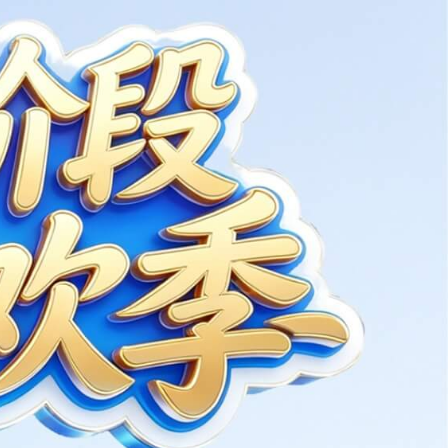
党建馆
B-202
ork All Rights Reserved | 苏ICP备15006794号